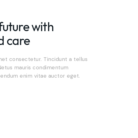
4
1
future with
1
2
d care
2
et consectetur. Tincidunt a tellus
. Netus mauris condimentum
3
bendum enim vitae auctor eget.