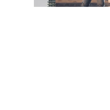
Best quality
Lorem ipsum dolor sit amet consectetur. Sit
habitasse duis mi vitae lobortis at.
Eleifend
diam a mattis gravida rhoncus pellentesque.