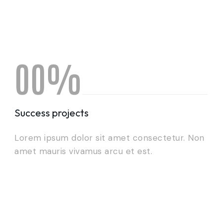
0
0
%
1
1
Success projects
Lorem ipsum dolor sit amet consectetur. Non
2
2
amet mauris vivamus arcu et est.
3
3