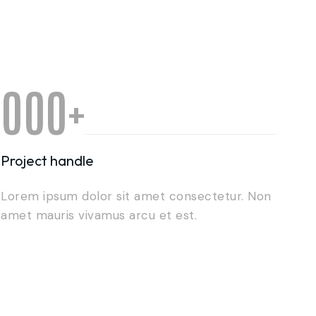
0
0
0
+
1
1
1
Project handle
Lorem ipsum dolor sit amet consectetur. Non
2
2
2
amet mauris vivamus arcu et est.
3
0
3