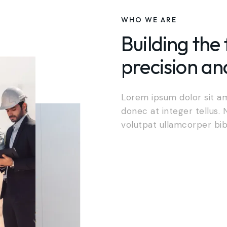
4
4
WHO WE ARE
Building the 
5
5
precision an
6
1
Lorem ipsum dolor sit am
donec at integer tellus
7
2
volutpat ullamcorper bi
8
3
9
4