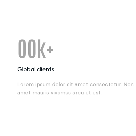
0
0
k
+
1
1
Global clients
Lorem ipsum dolor sit amet consectetur. Non
2
2
amet mauris vivamus arcu et est.
3
0